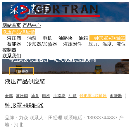
采购帮手
网站首页
产品中心
信息共享
液压产品供应链
液压阀
油泵
电机
油路块
油箱
钟形罩+联轴器
蓄能器
冷却器/加热器
液压附件
压力、温度、液位
控制器
联系我们
专业高效 快速透明 一站式液压供应服务商
了解更多
液压产品供应链
全部
液压阀
油泵
电机
油路块
油箱
钟形罩+联轴器
蓄能器
冷
钟形罩+联轴器
品牌：力众 联系人：田经理 联系电话：13933744887 产
地：河北