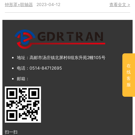
钟形罩+联轴器
2023-04-12
查看全文 >
地址：
高邮市汤庄镇北屏村6组东升苑2幢105号
在
电话：
0514-84712695
线
客
邮箱：
服
扫一扫